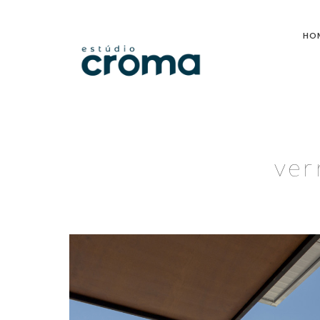
HO
ver