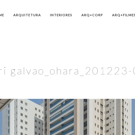
ME
ARQUITETURA
INTERIORES
ARQ+CORP
ARQ+FILME
ri galvao_ohara_201223