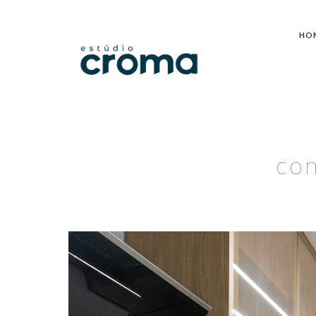
HO
co