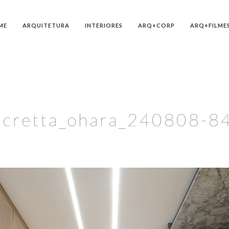
ME
ARQUITETURA
INTERIORES
ARQ+CORP
ARQ+FILME
ncretta_ohara_240808-8