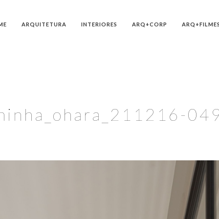
ME
ARQUITETURA
INTERIORES
ARQ+CORP
ARQ+FILME
ninha_ohara_211216-04