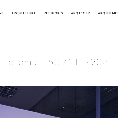
ME
ARQUITETURA
INTERIORES
ARQ+CORP
ARQ+FILME
croma_250911-9903