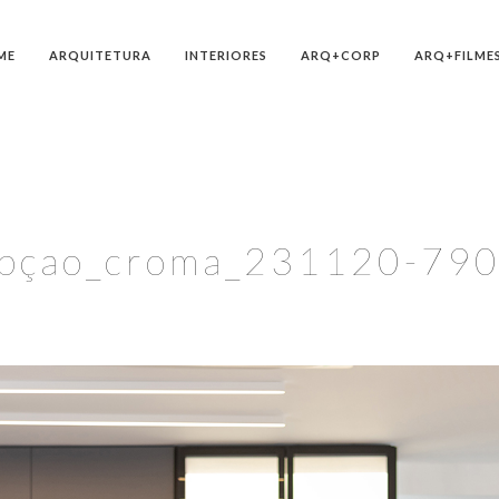
ME
ARQUITETURA
INTERIORES
ARQ+CORP
ARQ+FILME
pçao_croma_231120-79